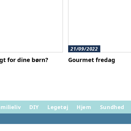
21/09/2022
igt for dine børn?
Gourmet fredag
milieliv
DIY
Legetøj
Hjem
Sundhed