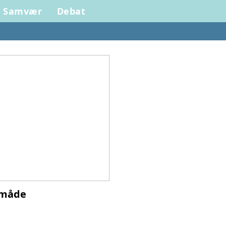
Samvær
Debat
 måde