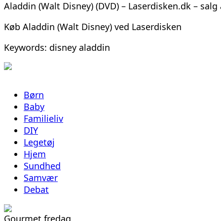
Aladdin (Walt Disney) (DVD) – Laserdisken.dk – salg 
Køb Aladdin (Walt Disney) ved Laserdisken
Keywords: disney aladdin
Børn
Baby
Familieliv
DIY
Legetøj
Hjem
Sundhed
Samvær
Debat
Gourmet fredag