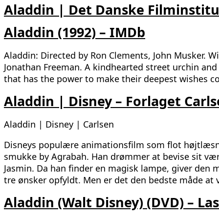
Aladdin | Det Danske Filminstitu
Aladdin (1992) – IMDb
Aladdin: Directed by Ron Clements, John Musker. Wit
Jonathan Freeman. A kindhearted street urchin and 
that has the power to make their deepest wishes c
Aladdin | Disney – Forlaget Carl
Aladdin | Disney | Carlsen
Disneys populære animationsfilm som flot højtlæsn
smukke by Agrabah. Han drømmer at bevise sit værd
Jasmin. Da han finder en magisk lampe, giver den
tre ønsker opfyldt. Men er det den bedste måde at 
Aladdin (Walt Disney) (DVD) – La