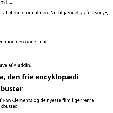
lm i …
d ud af mere om filmen. Nu tilgængelig på Disney+,
n mod den onde Jafar.
ve af Aladdin.
ia, den frie encyklopædi
kbuster
af Ron Clements og de nyeste film i genrerne
kbuster.