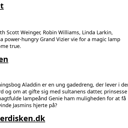
t
h Scott Weinger, Robin Williams, Linda Larkin,
a power-hungry Grand Vizier vie for a magic lamp
ome true.
sen
ingsbog Aladdin er en ung gadedreng, der lever i de
 og om at gifte sig med sultanens datter, prinsesse
 magtfulde lampeånd Genie ham muligheden for at få
vinde Jasmins hjerte på?
serdisken.dk