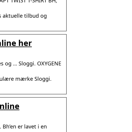
ADAPT TWIST T-SHIRT BH,
 aktuelle tilbud og
nline her
ries og … Sloggi. OXYGENE
pulære mærke Sloggi.
online
Bh’en er lavet i en