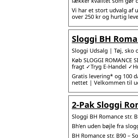
lækker kvalitet som gør 
Vi har et stort udvalg af 
over 250 kr og hurtig leve
Sloggi BH Roman
Sloggi Udsalg | Tøj, sko
Køb SLOGGI ROMANCE SI BH
fragt ✓Tryg E-Handel ✓Hu
Gratis levering* og 100 d
nettet | Velkommen til u
2-Pak Sloggi Ro
Sloggi BH Romance str. B
Bh’en uden bøjle fra slo
BH Romance str. B90 – So