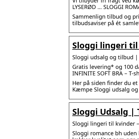
Vi tilbyder fri fragt ve
LYSERØD … SLOGGI ROMA
Sammenlign tilbud og pris
tilbudsaviser på ét samle
Sloggi lingeri ti
Sloggi udsalg og tilbud 
Gratis levering* og 100 d
INFINITE SOFT BRA – T-shi
Her på siden finder du e
Kæmpe Sloggi udsalg og t
Sloggi Udsalg | 
Sloggi lingeri til kvinder
Sloggi romance bh uden bø