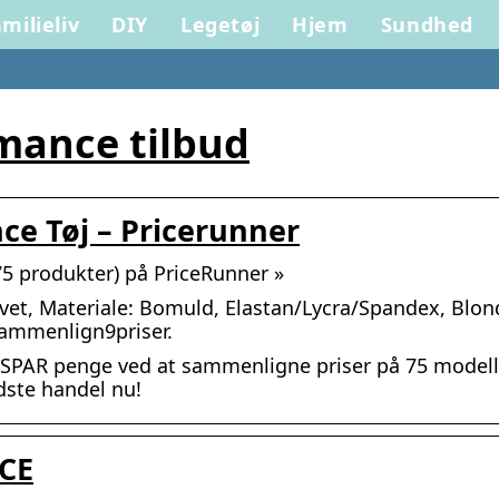
milieliv
DIY
Legetøj
Hjem
Sundhed
mance tilbud
ce Tøj – Pricerunner
75 produkter) på PriceRunner »
rvet, Materiale: Bomuld, Elastan/Lycra/Spandex, Blon
 Sammenlign9priser.
 SPAR penge ved at sammenligne priser på 75 model
dste handel nu!
CE