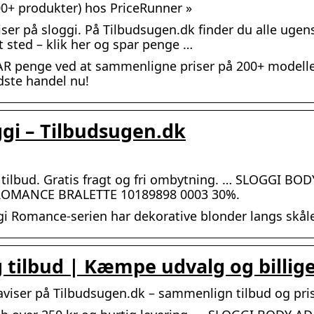
00+ produkter) hos PriceRunner »
er på sloggi. På Tilbudsugen.dk finder du alle ugens
t sted – klik her og spar penge …
AR penge ved at sammenligne priser på 200+ modell
dste handel nu!
ggi – Tilbudsugen.dk
tilbud. Gratis fragt og fri ombytning. … SLOGGI BO
ROMANCE BRALETTE 10189898 0003 30%.
ggi Romance-serien har dekorative blonder langs skål
 tilbud | Kæmpe udvalg og billige
saviser på Tilbudsugen.dk – sammenlign tilbud og pri