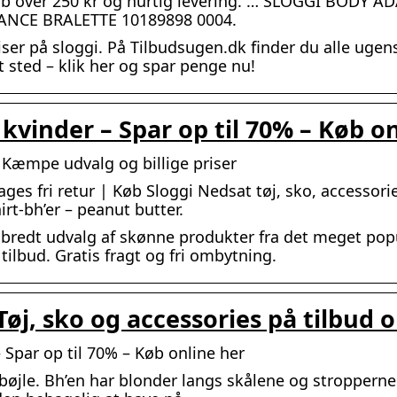
d køb over 250 kr og hurtig levering. … SLOGGI BODY 
NCE BRALETTE 10189898 0004.
er på sloggi. På Tilbudsugen.dk finder du alle ugens
t sted – klik her og spar penge nu!
l kvinder – Spar op til 70% – Køb o
| Kæmpe udvalg og billige priser
ages fri retur | Køb Sloggi Nedsat tøj, sko, accesso
rt-bh’er – peanut butter.
t bredt udvalg af skønne produkter fra det meget po
ilbud. Gratis fragt og fri ombytning.
Tøj, sko og accessories på tilbud 
 – Spar op til 70% – Køb online her
jle. Bh’en har blonder langs skålene og stropperne. 