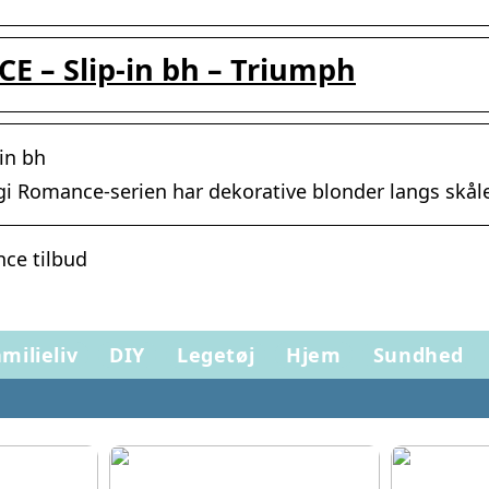
 – Slip-in bh – Triumph
in bh
ggi Romance-serien har dekorative blonder langs skål
ce tilbud
milieliv
DIY
Legetøj
Hjem
Sundhed