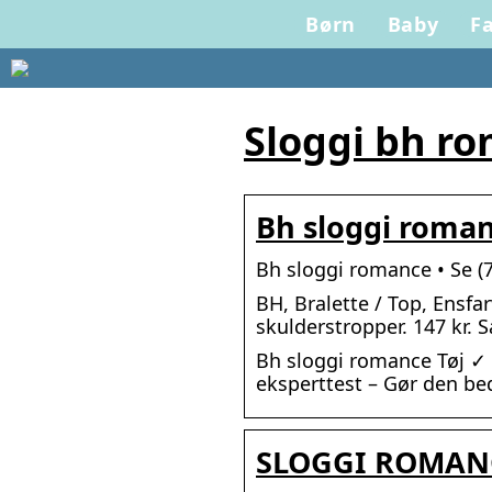
Børn
Baby
Fa
Sloggi bh ro
Bh sloggi roman
Bh sloggi romance • Se (
BH, Bralette / Top, Ensfa
skulderstropper. 147 kr.
Bh sloggi romance Tøj ✓
eksperttest – Gør den be
SLOGGI ROMAN