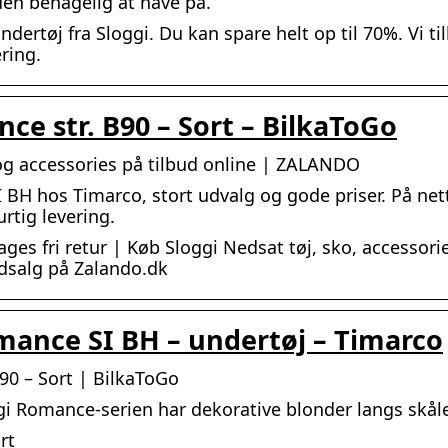
den behagelig at have på.
undertøj fra Sloggi. Du kan spare helt op til 70%. Vi ti
ring.
ce str. B90 – Sort – BilkaToGo
 og accessories på tilbud online | ZALANDO
 hos Timarco, stort udvalg og gode priser. På nett
rtig levering.
ages fri retur | Køb Sloggi Nedsat tøj, sko, accessori
dsalg på Zalando.dk
mance SI BH – undertøj – Timarco
90 – Sort | BilkaToGo
ggi Romance-serien har dekorative blonder langs skål
rt