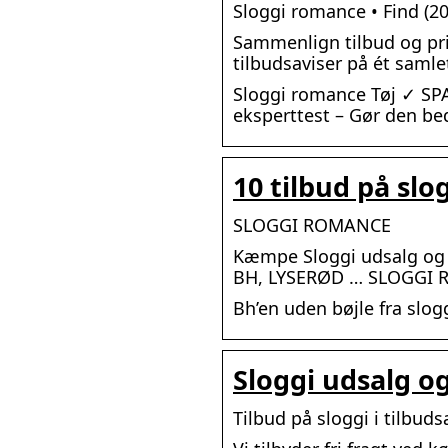
Sloggi romance • Find (2
Sammenlign tilbud og pris
tilbudsaviser på ét samle
Sloggi romance Tøj ✓ SP
eksperttest – Gør den be
10 tilbud på slo
SLOGGI ROMANCE
Kæmpe Sloggi udsalg og 
BH, LYSERØD … SLOGGI 
Bh’en uden bøjle fra slo
Sloggi udsalg og
Tilbud på sloggi i tilbud