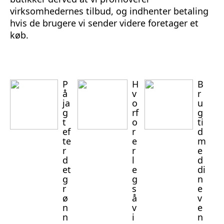
virksomhedernes tilbud, og indhenter betaling
hvis de brugere vi sender videre foretager et
køb.
P
H
B
å
v
r
ja
o
u
g
rf
g
t
o
ti
ef
r
d
te
e
m
r
r
e
d
l
d
et
e
di
g
g
n
r
s
e
ø
å
v
n
v
e
n
i
n