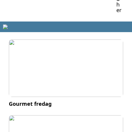
h
er
Gourmet fredag